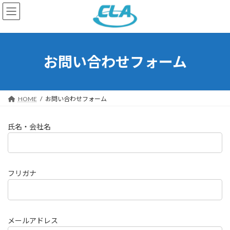
コ
ナ
ン
ビ
テ
ゲ
ン
ー
ツ
シ
へ
ョ
お問い合わせフォーム
ス
ン
キ
に
ッ
移
プ
動
HOME
お問い合わせフォーム
氏名・会社名
フリガナ
メールアドレス