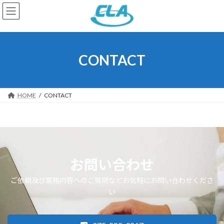
コ
ナ
ン
ビ
テ
ゲ
ン
ー
ツ
シ
へ
ョ
CONTACT
ス
ン
キ
に
ッ
移
プ
動
HOME
CONTACT
お問い合わせ
ご依頼及び業務内容へのご質問などお気軽にお問い合わせくださ
い