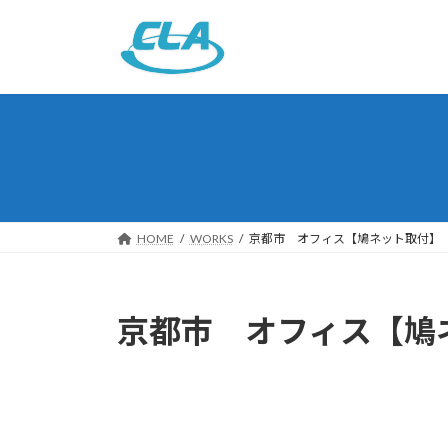
コ
ナ
ン
ビ
テ
ゲ
ン
ー
ツ
シ
へ
ョ
ス
ン
キ
に
ッ
移
プ
動
HOME
WORKS
京都市 オフィス【鳩ネット取付】
京都市 オフィス【鳩